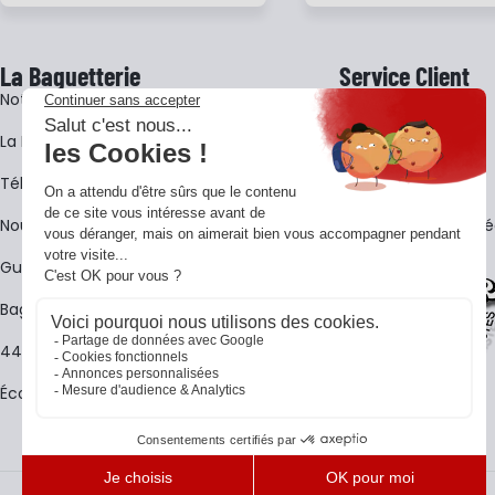
La Baguetterie
Service Client
Notre histoire
Livraison
La BagShow
Garantie 3 ans
​Télécharger le catalogue
CGV
Nous contacter
FAQ - Questions Fr
Guides La Baguetterie
Baguetterie Shop Online
44 ans de rencontres
Écoles