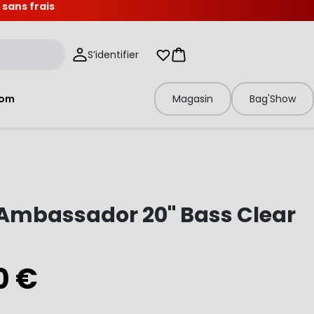
 sans frais
S’identifier
Mes listes d'envies
Panier
tom
Magasin
Bag'Show
Ambassador 20" Bass Clear
0 €