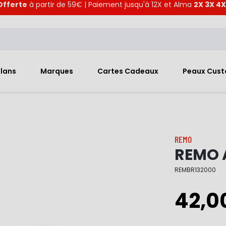
Offerte
à partir de 59€ | Paiement jusqu'à 12X et Alma
2X 3X 4X
Plans
Marques
Cartes Cadeaux
Peaux Cus
REMO
REMO 
REMBR132000
42,0