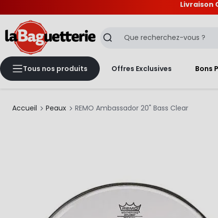
Livraison 
La Baguetterie
Recherche
Tous nos produits
Offres Exclusives
Bons 
Accueil
Peaux
REMO Ambassador 20" Bass Clear