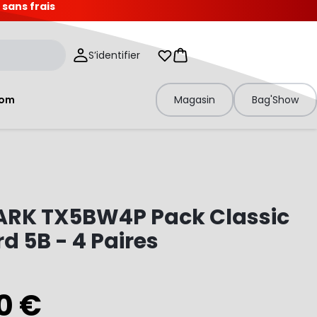
 sans frais
S’identifier
Mes listes d'envies
Panier
tom
Magasin
Bag'Show
RK TX5BW4P Pack Classic
d 5B - 4 Paires
0 €