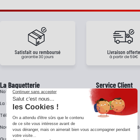
Satisfait ou remboursé
Livraison offert
garantie 30 jours
à partir de 59€
La Baguetterie
Service Client
Notre histoire
Livraison
La BagShow
Garantie 3 ans
​Télécharger le catalogue
CGV
Nous contacter
FAQ - Questions Fr
Guides La Baguetterie