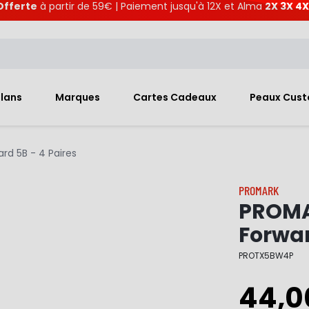
Offerte
à partir de 59€ | Paiement jusqu'à 12X et Alma
2X 3X 4X
Plans
Marques
Cartes Cadeaux
Peaux Cus
d 5B - 4 Paires
PROMARK
PROMA
Forwar
PROTX5BW4P
44,0