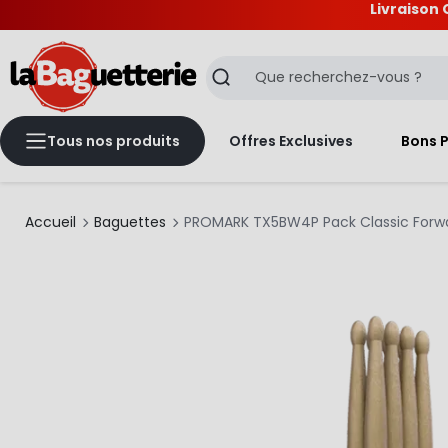
Livraison 
La Baguetterie
Recherche
Tous nos produits
Offres Exclusives
Bons 
Accueil
Baguettes
PROMARK TX5BW4P Pack Classic Forwar