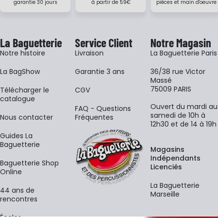
garantie 30 jours
à partir de 59€
pièces et main d'oeuvre
La Baguetterie
Service Client
Notre Magasin
Notre histoire
Livraison
La Baguetterie Paris
La BagShow
Garantie 3 ans
36/38 rue Victor
Massé
75009 PARIS
​Télécharger le
CGV
catalogue
Ouvert du mardi au
FAQ - Questions
samedi de 10h à
Nous contacter
Fréquentes
12h30 et de 14 à 19h
Guides La
Baguetterie
Magasins
Indépendants
Baguetterie Shop
Licenciés
Online
La Baguetterie
44 ans de
Marseille
rencontres
Écoles