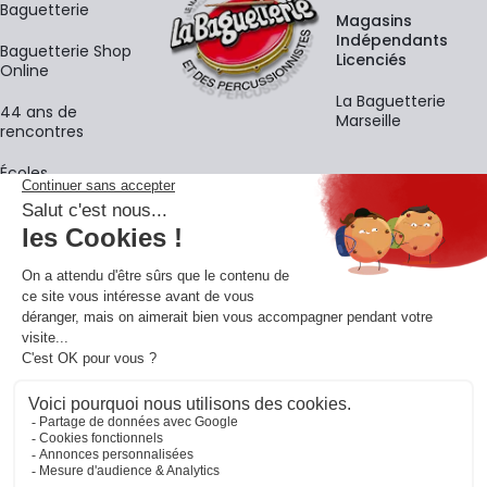
Baguetterie
Magasins
Indépendants
Baguetterie Shop
Licenciés
Online
La Baguetterie
44 ans de
Marseille
rencontres
Écoles
La newsletter
Adresse e-mail
M'
En vous inscrivant à notre newsletter, vous acceptez notre
politique de
confidentialité
.
Retrouvons-nous sur