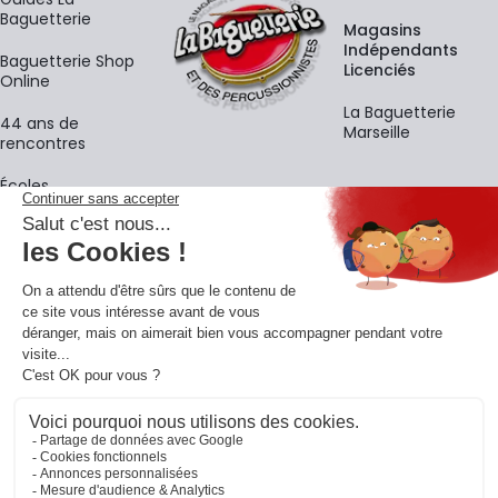
Baguetterie
Magasins
Indépendants
Baguetterie Shop
Licenciés
Online
La Baguetterie
44 ans de
Marseille
rencontres
Écoles
La newsletter
Adresse e-mail
M'
En vous inscrivant à notre newsletter, vous acceptez notre
politique de
confidentialité
.
Retrouvons-nous sur