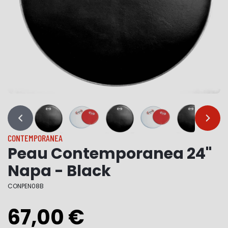
…
…
CONTEMPORANEA
Peau Contemporanea 24"
Napa - Black
CONPEN08B
67,00 €