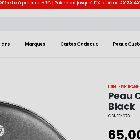
Offerte
à partir de 59€ | Paiement jusqu'à 12X et Alma
2X 3X 4X
Plans
Marques
Cartes Cadeaux
Peaux Cus
CONTEMPORANE
Peau 
Black
CONPEN07B
65,0