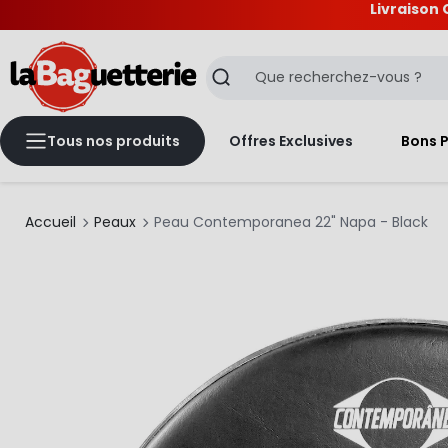
Livraison 
La Baguetterie
Recherche
Tous nos produits
Offres Exclusives
Bons 
Accueil
Peaux
Peau Contemporanea 22" Napa - Black