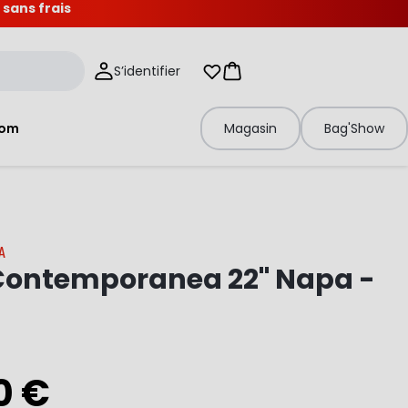
 sans frais
S’identifier
Mes listes d'envies
Panier
tom
Magasin
Bag'Show
A
Contemporanea 22" Napa -
0 €