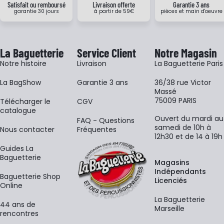
Satisfait ou remboursé
Livraison offerte
Garantie 3 ans
garantie 30 jours
à partir de 59€
pièces et main d'oeuvre
La Baguetterie
Service Client
Notre Magasin
Notre histoire
Livraison
La Baguetterie Paris
La BagShow
Garantie 3 ans
36/38 rue Victor
Massé
75009 PARIS
​Télécharger le
CGV
catalogue
Ouvert du mardi au
FAQ - Questions
samedi de 10h à
Nous contacter
Fréquentes
12h30 et de 14 à 19h
Guides La
Baguetterie
Magasins
Indépendants
Baguetterie Shop
Licenciés
Online
La Baguetterie
44 ans de
Marseille
rencontres