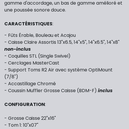
gamme d'accordage, un bas de gamme amélioré et
une poussée sonore douce.
CARACTÉRISTIQUES
:
- Fûts Érable, Bouleau et Acajou
- Caisse Claire Assortis 13"x6.5, 14"x5", 14"x6.5", 14"x8"
non-inclus
- Coquilles STL (Single Swivel)
- Cerclages MasterCast
- Support Toms R2 Air avec système OptiMount
(7/8")
- Accastillage Chromé
- Coussin Muffler Grosse Caisse (BDM-F)
inclus
CONFIGURATION
:
- Grosse Caisse 22"x16"
- Tom 1: 10"x07"