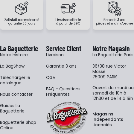
Satisfait ou remboursé
Livraison offerte
Garantie 3 ans
garantie 30 jours
à partir de 59€
pièces et main d'oeuvre
La Baguetterie
Service Client
Notre Magasin
Notre histoire
Livraison
La Baguetterie Paris
La BagShow
Garantie 3 ans
36/38 rue Victor
Massé
75009 PARIS
​Télécharger le
CGV
catalogue
Ouvert du mardi au
FAQ - Questions
samedi de 10h à
Nous contacter
Fréquentes
12h30 et de 14 à 19h
Guides La
Baguetterie
Magasins
Indépendants
Baguetterie Shop
Licenciés
Online