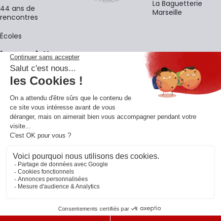
La Baguetterie
44 ans de
Marseille
rencontres
Écoles
La newsletter
Adresse e-mail
M'
En vous inscrivant à notre newsletter, vous acceptez notre
politique de
confidentialité
.
Retrouvons-nous sur