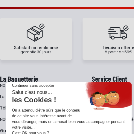
Satisfait ou remboursé
Livraison offert
garantie 30 jours
à partir de 59€
La Baguetterie
Service Client
Notre histoire
Livraison
La BagShow
Garantie 3 ans
​Télécharger le catalogue
CGV
Nous contacter
FAQ - Questions Fr
Guides La Baguetterie