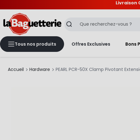
Livraison 
La Baguetterie
Recherche
Tous nos produits
Offres Exclusives
Bons 
Accueil
Hardware
PEARL PCR-50X Clamp Pivotant Extensi