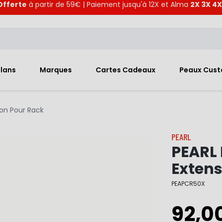
Offerte
à partir de 59€ | Paiement jusqu'à 12X et Alma
2X 3X 4X
Plans
Marques
Cartes Cadeaux
Peaux Cus
on Pour Rack
PEARL
PEARL
Extens
PEAPCR50X
92,0