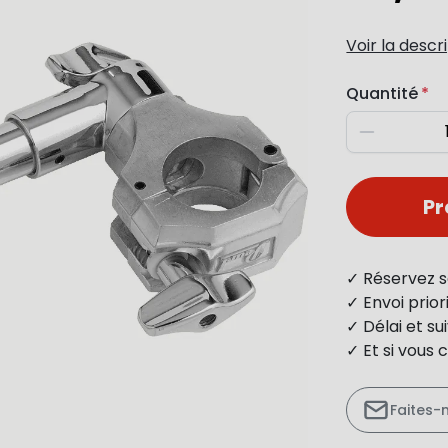
Voir la descr
Quantité
Diminuer
P
✓ Réservez s
✓ Envoi prio
✓ Délai et s
✓ Et si vous 
Faites-