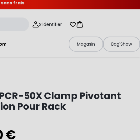
 sans frais
S’identifier
Mes listes d'envies
Panier
tom
Magasin
Bag'Show
 PCR-50X Clamp Pivotant
ion Pour Rack
0 €