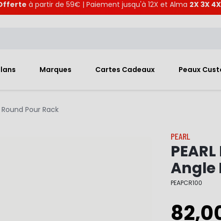
Offerte
à partir de 59€ | Paiement jusqu'à 12X et Alma
2X 3X 4X
Plans
Marques
Cartes Cadeaux
Peaux Cus
 Round Pour Rack
PEARL
PEARL
Angle 
PEAPCR100
82,0