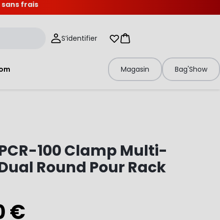
 sans frais
S’identifier
Mes listes d'envies
Panier
tom
Magasin
Bag'Show
 PCR-100 Clamp Multi-
Dual Round Pour Rack
0 €