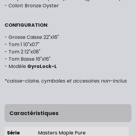
- Colori: Bronze Oyster
CONFIGURATION
:
- Grosse Caisse 22"x16"
- Tom 1 10"x07"
- Tom 2 12"x08"
- Tom Basse 16"x16"
- Modèle
GyroLock-L
*caisse-claire, cymbales et accesoires non-inclus
Caractéristiques
Série
Masters Maple Pure