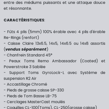
entre des médiums puissants et une attaque douce
et résonnante.
CARACTÉRISTIQUES
:
- Fûts 4 plis (5mm) 100% érable avec 4 plis d'érable
Re-Rings (renfort)
- Caisse Claire 13x6.5, 14x5, 14x6.5 ou 14x8 assortis
(
vendus séparément
)
- Chanfrein Standard 45°
- Peaux Toms Remo Ambassador (Coated) et
Powerstroke 3 Sablée
- Support Toms
GyroLock-L
avec Système de
suspension R2 Air
- Accastillage Chromé
- Pieds de grosse caisse SP-330
- Pieds de Tom Basse LB-75
- Cerclages MasterCast moulés
- Coquilles CL-100(Toms), CL-250(grosse caisse)