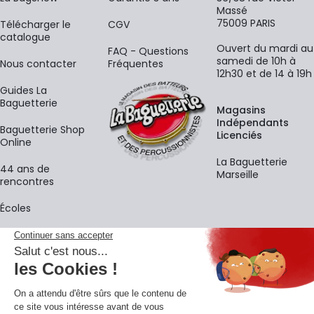
Massé
75009 PARIS
​Télécharger le
CGV
catalogue
Ouvert du mardi au
FAQ - Questions
samedi de 10h à
Nous contacter
Fréquentes
12h30 et de 14 à 19h
Guides La
Baguetterie
Magasins
Indépendants
Baguetterie Shop
Licenciés
Online
La Baguetterie
44 ans de
Marseille
rencontres
Écoles
La newsletter
Adresse e-mail
M'
En vous inscrivant à notre newsletter, vous acceptez notre
politique de
confidentialité
.
Retrouvons-nous sur