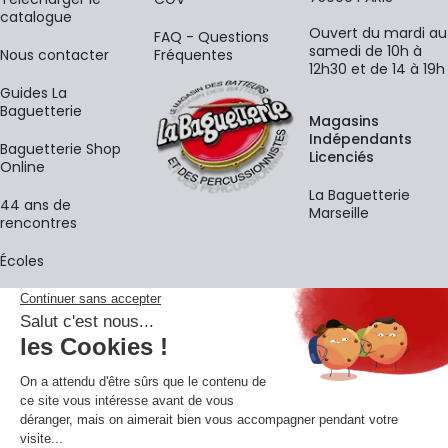
catalogue
Ouvert du mardi au
FAQ - Questions
samedi de 10h à
Nous contacter
Fréquentes
12h30 et de 14 à 19h
Guides La
Baguetterie
Magasins
Indépendants
Baguetterie Shop
Licenciés
Online
La Baguetterie
44 ans de
Marseille
rencontres
Écoles
La newsletter
Adresse e-mail
M'
En vous inscrivant à notre newsletter, vous acceptez notre
politique de
confidentialité
.
Retrouvons-nous sur