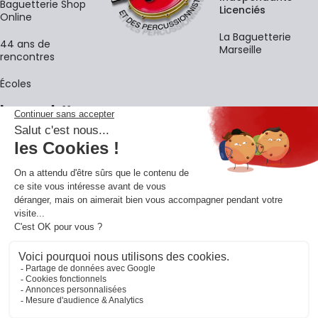
Baguetterie Shop
Licenciés
Online
La Baguetterie
44 ans de
Marseille
rencontres
Écoles
La newsletter
Adresse e-mail
M'
En vous inscrivant à notre newsletter, vous acceptez notre
politique de
confidentialité
.
Retrouvons-nous sur