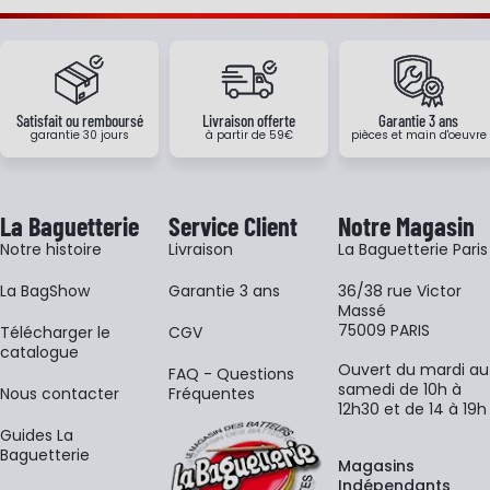
Satisfait ou remboursé
Livraison offerte
Garantie 3 ans
garantie 30 jours
à partir de 59€
pièces et main d'oeuvre
La Baguetterie
Service Client
Notre Magasin
Notre histoire
Livraison
La Baguetterie Paris
La BagShow
Garantie 3 ans
36/38 rue Victor
Massé
75009 PARIS
​Télécharger le
CGV
catalogue
Ouvert du mardi au
FAQ - Questions
samedi de 10h à
Nous contacter
Fréquentes
12h30 et de 14 à 19h
Guides La
Baguetterie
Magasins
Indépendants