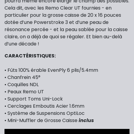
pourra même encore élargir le champ des possibles.
Cela dit, avec les Remo Clear UT fournies - en
particulier pour la grosse caisse de 20 x 16 pouces
dotée d’une Powerstroke 3 et d’une peau de
résonance percée - et la peau sablée pour la caisse
claire, on a déjà de quoi se régaler. Et bien au-delà
d’une décade !
CARACTÉRISTIQUES:
• Fûts 100% érable EvenPly 6 plis/5.4mm
• Chanfrein 45°
• Coquilles NDL
• Peaux Remo UT
• Support Toms Uni-Lock
• Cerclages Emboutis Acier 1.6mm
• Système de Suspensions OptiLoc
• Mini-Muffler de Grosse Caisse
inclus