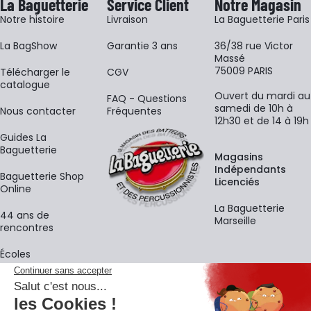
La Baguetterie
Service Client
Notre Magasin
Notre histoire
Livraison
La Baguetterie Paris
La BagShow
Garantie 3 ans
36/38 rue Victor
Massé
75009 PARIS
​Télécharger le
CGV
catalogue
Ouvert du mardi au
FAQ - Questions
samedi de 10h à
Nous contacter
Fréquentes
12h30 et de 14 à 19h
Guides La
Baguetterie
Magasins
Indépendants
Baguetterie Shop
Licenciés
Online
La Baguetterie
44 ans de
Marseille
rencontres
Écoles
La newsletter
Adresse e-mail