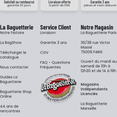
Satisfait ou remboursé
Livraison offerte
Garantie 3 ans
garantie 30 jours
à partir de 59€
pièces et main d'oeuvre
La Baguetterie
Service Client
Notre Magasin
Notre histoire
Livraison
La Baguetterie Paris
La BagShow
Garantie 3 ans
36/38 rue Victor
Massé
75009 PARIS
​Télécharger le
CGV
catalogue
Ouvert du mardi au
FAQ - Questions
samedi de 10h à
Nous contacter
Fréquentes
12h30 et de 14 à 19h
Guides La
Baguetterie
Magasins
Indépendants
Baguetterie Shop
Licenciés
Online
La Baguetterie
44 ans de
Marseille
rencontres