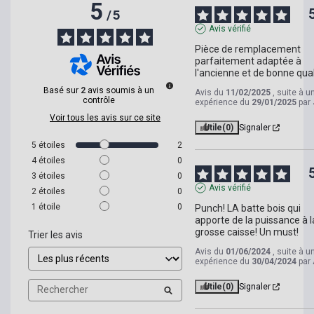
5
/
5
Avis vérifié
Pièce de remplacement 
parfaitement adaptée à 
l'ancienne et de bonne qual
Basé sur
2
avis soumis à un
Avis du
11/02/2025
, suite à u
contrôle
expérience du
29/01/2025
par
Voir tous les avis sur ce site
Utile
(0)
Signaler
5
étoiles
2
4
étoiles
0
3
étoiles
0
Avis vérifié
2
étoiles
0
1
étoile
0
Punch! LA batte bois qui 
apporte de la puissance à la
grosse caisse! Un must!
Trier les avis
Avis du
01/06/2024
, suite à u
expérience du
30/04/2024
par
Utile
(0)
Signaler