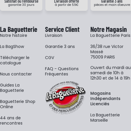
Satisfait ou remboursé
Livraison offerte
Garantie 3 ans
garantie 30 jours
à partir de 59€
pièces et main d'oeuvre
La Baguetterie
Service Client
Notre Magasin
Notre histoire
Livraison
La Baguetterie Paris
La BagShow
Garantie 3 ans
36/38 rue Victor
Massé
75009 PARIS
​Télécharger le
CGV
catalogue
Ouvert du mardi au
FAQ - Questions
samedi de 10h à
Nous contacter
Fréquentes
12h30 et de 14 à 19h
Guides La
Baguetterie
Magasins
Indépendants
Baguetterie Shop
Licenciés
Online
La Baguetterie
44 ans de
Marseille
rencontres