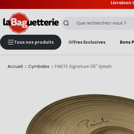
Livraison 
La Baguetterie
Recherche
Tous nos produits
Offres Exclusives
Bons 
Accueil
Cymbales
PAISTE Signature 06" Splash