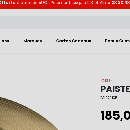
Offerte
à partir de 59€ | Paiement jusqu'à 12X et Alma
2X 3X 4X
Plans
Marques
Cartes Cadeaux
Peaux Cus
PAISTE
PAISTE
PAI873105
185,