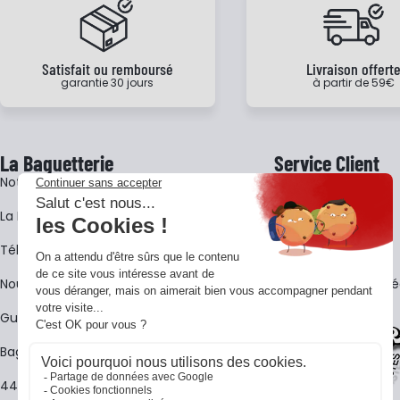
Satisfait ou remboursé
Livraison offert
garantie 30 jours
à partir de 59€
La Baguetterie
Service Client
Notre histoire
Livraison
La BagShow
Garantie 3 ans
​Télécharger le catalogue
CGV
Nous contacter
FAQ - Questions Fr
Guides La Baguetterie
Baguetterie Shop Online
44 ans de rencontres