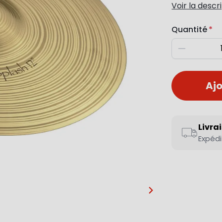
Voir la descr
Quantité
Diminuer
Ajo
Livra
Expédi
…