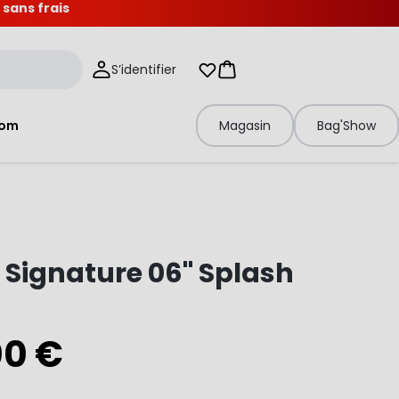
 sans frais
S’identifier
Mes listes d'envies
Panier
tom
Magasin
Bag'Show
 Signature 06" Splash
00 €