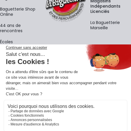
Magasins
Indépendants
Baguetterie Shop
Licenciés
Online
La Baguetterie
44 ans de
Marseille
rencontres
Écoles
La newsletter
Adresse e-mail
M'
En vous inscrivant à notre newsletter, vous acceptez notre
politique de
confidentialité
.
Retrouvons-nous sur