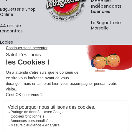
Magasins
Indépendants
Baguetterie Shop
Licenciés
Online
La Baguetterie
44 ans de
Marseille
rencontres
Écoles
La newsletter
Adresse e-mail
M'
En vous inscrivant à notre newsletter, vous acceptez notre
politique de
confidentialité
.
Retrouvons-nous sur