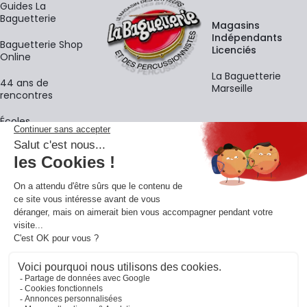
Guides La
Baguetterie
Magasins
Indépendants
Baguetterie Shop
Licenciés
Online
La Baguetterie
44 ans de
Marseille
rencontres
Écoles
La newsletter
Adresse e-mail
M'
En vous inscrivant à notre newsletter, vous acceptez notre
politique de
confidentialité
.
Retrouvons-nous sur