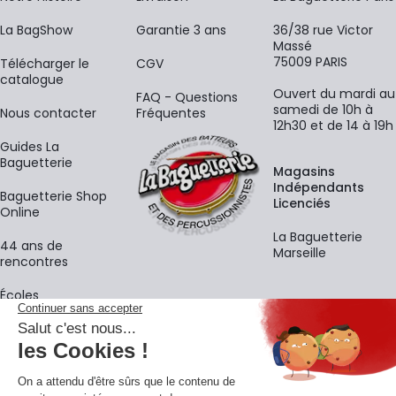
La BagShow
Garantie 3 ans
36/38 rue Victor
Massé
75009 PARIS
​Télécharger le
CGV
catalogue
Ouvert du mardi au
FAQ - Questions
samedi de 10h à
Nous contacter
Fréquentes
12h30 et de 14 à 19h
Guides La
Baguetterie
Magasins
Indépendants
Baguetterie Shop
Licenciés
Online
La Baguetterie
44 ans de
Marseille
rencontres
Écoles
La newsletter
Adresse e-mail
M'
En vous inscrivant à notre newsletter, vous acceptez notre
politique de