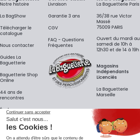
Notre histoire
Livraison
La Baguetterie Paris
La BagShow
Garantie 3 ans
36/38 rue Victor
Massé
75009 PARIS
​Télécharger le
CGV
catalogue
Ouvert du mardi au
FAQ - Questions
samedi de 10h à
Nous contacter
Fréquentes
12h30 et de 14 à 19h
Guides La
Baguetterie
Magasins
Indépendants
Baguetterie Shop
Licenciés
Online
La Baguetterie
44 ans de
Marseille
rencontres
Écoles
La newsletter
Adresse e-mail
M'