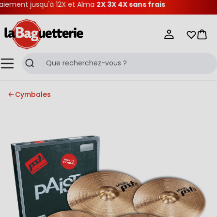
iement jusqu'à 12X et Alma
2X 3X 4X sans frais
La Baguetterie
Mes list
Pani
Menu
Recherche
Cymbales