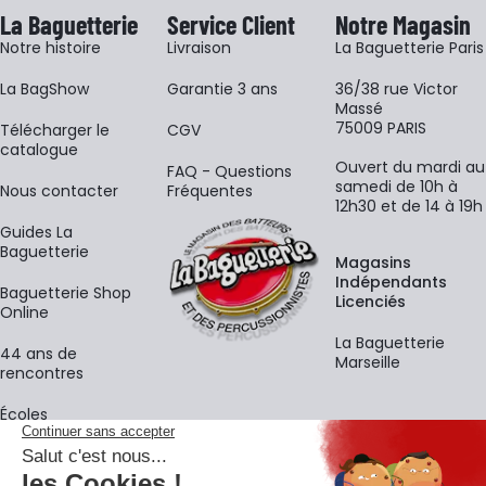
La Baguetterie
Service Client
Notre Magasin
Notre histoire
Livraison
La Baguetterie Paris
La BagShow
Garantie 3 ans
36/38 rue Victor
Massé
75009 PARIS
​Télécharger le
CGV
catalogue
Ouvert du mardi au
FAQ - Questions
samedi de 10h à
Nous contacter
Fréquentes
12h30 et de 14 à 19h
Guides La
Baguetterie
Magasins
Indépendants
Baguetterie Shop
Licenciés
Online
La Baguetterie
44 ans de
Marseille
rencontres
Écoles
La newsletter
Adresse e-mail