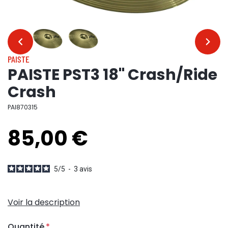
…
…
PAISTE
PAISTE PST3 18" Crash/Ride
Crash
PAI870315
85,00 €
5
/
5
-
3
avis
Voir la description
Quantité