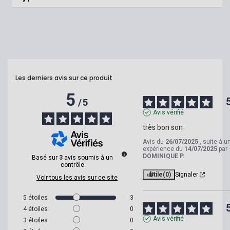
Les derniers avis sur ce produit
5
/
5
Avis vérifié
très bon son
Avis du
26/07/2025
, suite à u
expérience du
14/07/2025
par
DOMINIQUE P.
Basé sur
3
avis soumis à un
contrôle
Utile
(0)
Signaler
Voir tous les avis sur ce site
5
étoiles
3
4
étoiles
0
Avis vérifié
3
étoiles
0