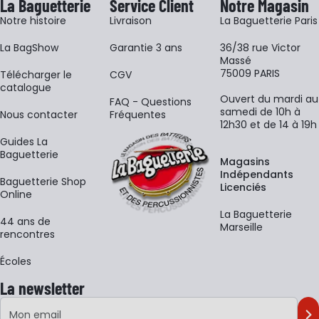
La Baguetterie
Service Client
Notre Magasin
Notre histoire
Livraison
La Baguetterie Paris
La BagShow
Garantie 3 ans
36/38 rue Victor
Massé
75009 PARIS
​Télécharger le
CGV
catalogue
Ouvert du mardi au
FAQ - Questions
samedi de 10h à
Nous contacter
Fréquentes
12h30 et de 14 à 19h
Guides La
Baguetterie
Magasins
Indépendants
Baguetterie Shop
Licenciés
Online
La Baguetterie
44 ans de
Marseille
rencontres
Écoles
La newsletter
Adresse e-mail