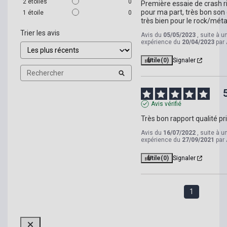
2
étoiles
0
Première essaie de crash ri
pour ma part, très bon son e
1
étoile
0
très bien pour le rock/méta
Trier les avis
Avis du
05/05/2023
, suite à u
expérience du
20/04/2023
par
Utile
(0)
Signaler
Avis vérifié
Très bon rapport qualité pr
Avis du
16/07/2022
, suite à u
expérience du
27/09/2021
par
Utile
(0)
Signaler
1