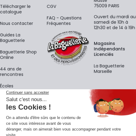
Massé
75009 PARIS
​Télécharger le
CGV
catalogue
Ouvert du mardi au
FAQ - Questions
samedi de 10h à
Nous contacter
Fréquentes
12h30 et de 14 à 19h
Guides La
Baguetterie
Magasins
Indépendants
Baguetterie Shop
Licenciés
Online
La Baguetterie
44 ans de
Marseille
rencontres
Écoles
La newsletter
Adresse e-mail
M'
En vous inscrivant à notre newsletter, vous acceptez notre
politique de
confidentialité
.
Retrouvons-nous sur