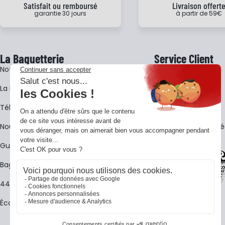
Satisfait ou remboursé
Livraison offert
garantie 30 jours
à partir de 59€
La Baguetterie
Service Client
Notre histoire
Livraison
La BagShow
Garantie 3 ans
​Télécharger le catalogue
CGV
Nous contacter
FAQ - Questions Fr
Guides La Baguetterie
Baguetterie Shop Online
44 ans de rencontres
Écoles