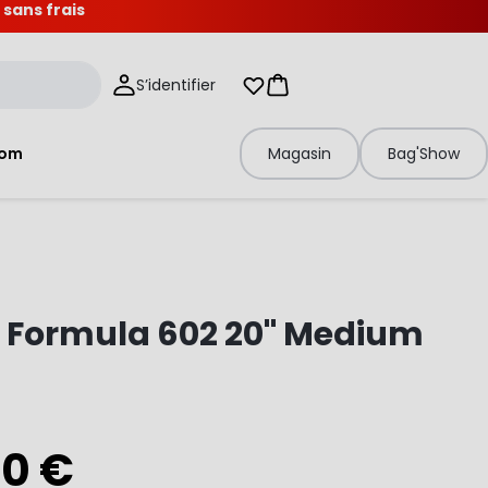
 sans frais
S’identifier
Mes listes d'envies
Panier
tom
Magasin
Bag'Show
 Formula 602 20" Medium
00 €