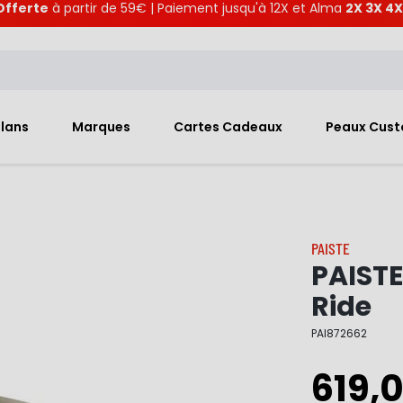
Offerte
à partir de 59€ | Paiement jusqu'à 12X et Alma
2X 3X 4X
Plans
Marques
Cartes Cadeaux
Peaux Cus
PAISTE
PAISTE
Ride
PAI872662
619,