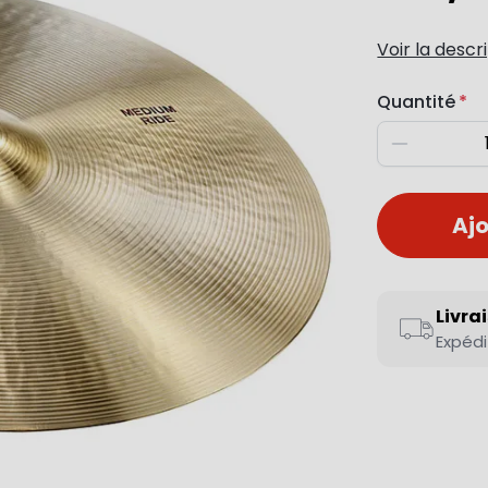
Voir la descr
Quantité
Diminuer
Ajo
Livra
Expédi