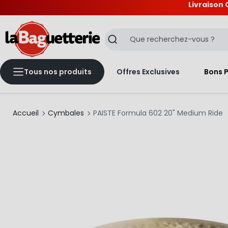
Livraison 
La Baguetterie
Recherche
Tous nos produits
Offres Exclusives
Bons 
Accueil
Cymbales
PAISTE Formula 602 20" Medium Ride