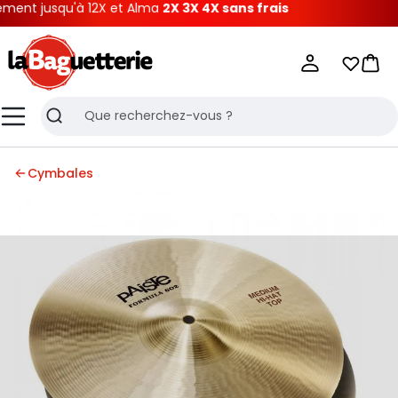
nt jusqu'à 12X et Alma
2X 3X 4X sans frais
La Baguetterie
Mes list
Pani
Menu
Recherche
Cymbales