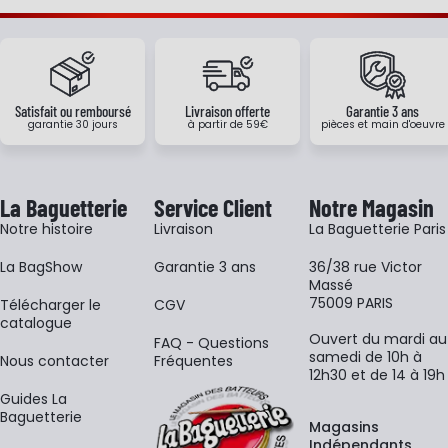
Satisfait ou remboursé
Livraison offerte
Garantie 3 ans
garantie 30 jours
à partir de 59€
pièces et main d'oeuvre
La Baguetterie
Service Client
Notre Magasin
Notre histoire
Livraison
La Baguetterie Paris
La BagShow
Garantie 3 ans
36/38 rue Victor
Massé
75009 PARIS
​Télécharger le
CGV
catalogue
Ouvert du mardi au
FAQ - Questions
samedi de 10h à
Nous contacter
Fréquentes
12h30 et de 14 à 19h
Guides La
Baguetterie
Magasins
Indépendants