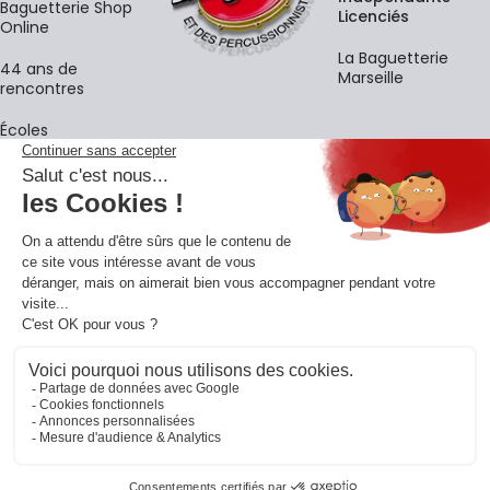
Baguetterie Shop
Licenciés
Online
La Baguetterie
44 ans de
Marseille
rencontres
Écoles
La newsletter
Adresse e-mail
M'
En vous inscrivant à notre newsletter, vous acceptez notre
politique de
confidentialité
.
Retrouvons-nous sur