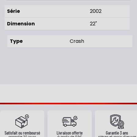
Série
2002
Dimension
22"
Type
Crash
Satisfait ou remboursé
Livraison offerte
Garantie 3 ans
garantie 30 jours
à partir de 59€
pièces et main d'oeuvre