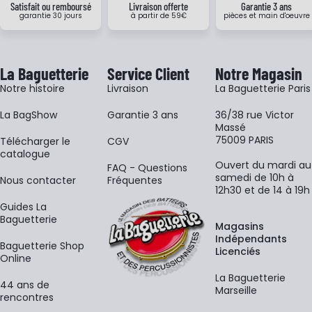
Satisfait ou remboursé
Livraison offerte
Garantie 3 ans
garantie 30 jours
à partir de 59€
pièces et main d'oeuvre
La Baguetterie
Service Client
Notre Magasin
Notre histoire
Livraison
La Baguetterie Paris
La BagShow
Garantie 3 ans
36/38 rue Victor
Massé
75009 PARIS
​Télécharger le
CGV
catalogue
Ouvert du mardi au
FAQ - Questions
samedi de 10h à
Nous contacter
Fréquentes
12h30 et de 14 à 19h
Guides La
Baguetterie
Magasins
Indépendants
Baguetterie Shop
Licenciés
Online
La Baguetterie
44 ans de
Marseille
rencontres