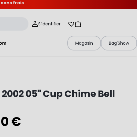
 sans frais
S’identifier
Mes listes d'envies
Panier
tom
Magasin
Bag'Show
 2002 05" Cup Chime Bell
00 €