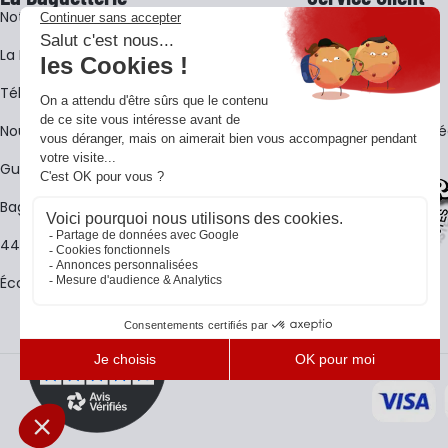
Notre histoire
Livraison
La BagShow
Garantie 3 ans
​Télécharger le catalogue
CGV
Nous contacter
FAQ - Questions Fr
Guides La Baguetterie
Baguetterie Shop Online
44 ans de rencontres
Écoles