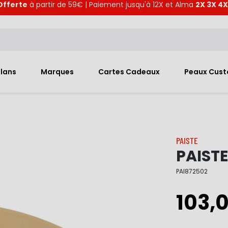
Offerte
à partir de 59€ | Paiement jusqu'à 12X et Alma
2X 3X 4X
Plans
Marques
Cartes Cadeaux
Peaux Cus
PAISTE
PAISTE
PAI872502
103,