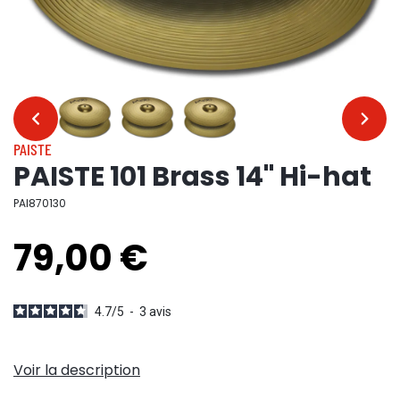
…
…
PAISTE
PAISTE 101 Brass 14" Hi-hat
PAI870130
79,00 €
4.7
/
5
-
3
avis
Voir la description