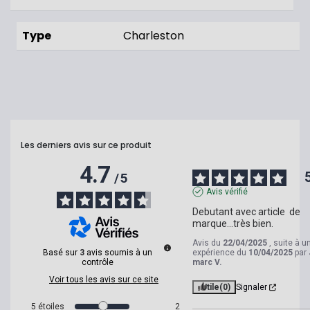
Type
Charleston
Les derniers avis sur ce produit
4.7
/
5
Avis vérifié
Debutant avec article  de 
marque...très bien.
Avis du
22/04/2025
, suite à u
Basé sur
3
avis soumis à un
expérience du
10/04/2025
par
contrôle
marc V.
Voir tous les avis sur ce site
Utile
(0)
Signaler
5
étoiles
2