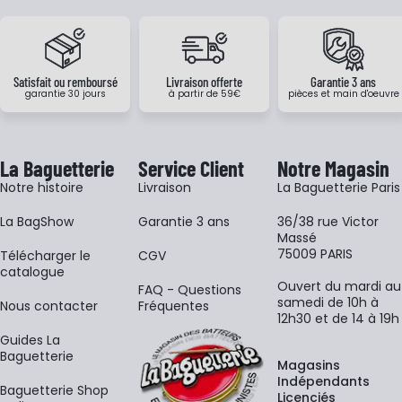
Satisfait ou remboursé
Livraison offerte
Garantie 3 ans
garantie 30 jours
à partir de 59€
pièces et main d'oeuvre
La Baguetterie
Service Client
Notre Magasin
Notre histoire
Livraison
La Baguetterie Paris
La BagShow
Garantie 3 ans
36/38 rue Victor
Massé
75009 PARIS
​Télécharger le
CGV
catalogue
Ouvert du mardi au
FAQ - Questions
samedi de 10h à
Nous contacter
Fréquentes
12h30 et de 14 à 19h
Guides La
Baguetterie
Magasins
Indépendants
Baguetterie Shop
Licenciés