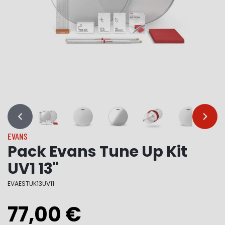
…
…
EVANS
Pack Evans Tune Up Kit
UV1 13"
EVAESTUK13UV11
77,00 €