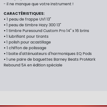
- il ne manque que votre instrument !
CARACTÉRISTIQUES:
•
1 peau de frappe UV1 13"
•
1 peau de timbre Hazy 300 13"
•
1 timbre Puresound Custom Pro 14" x 16 brins
•
1
lubrifiant pour tirants
•
1 polish pour acastillage
•
1 chiffon de polissage
•
1
boite
d'atténuateurs d'harmoniques EQ Pods
•
1 une paire de baguettes Barney Beats ProMark
Rebound 5A en édition spéciale