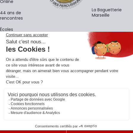
Online
La Baguetterie
44 ans de
Marseille
rencontres
Écoles
La newsletter
Adresse e-mail
M'
En vous inscrivant à notre newsletter, vous acceptez notre
politique de
confidentialité
.
Retrouvons-nous sur