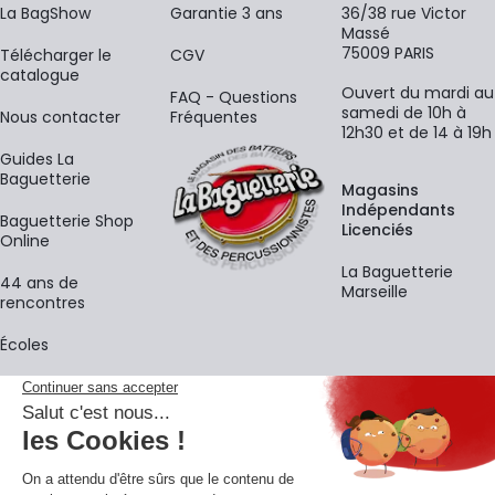
La BagShow
Garantie 3 ans
36/38 rue Victor
Massé
75009 PARIS
​Télécharger le
CGV
catalogue
Ouvert du mardi au
FAQ - Questions
samedi de 10h à
Nous contacter
Fréquentes
12h30 et de 14 à 19h
Guides La
Baguetterie
Magasins
Indépendants
Baguetterie Shop
Licenciés
Online
La Baguetterie
44 ans de
Marseille
rencontres
Écoles
La newsletter
Adresse e-mail
M'
En vous inscrivant à notre newsletter, vous acceptez notre
politique de
confidentialité
.