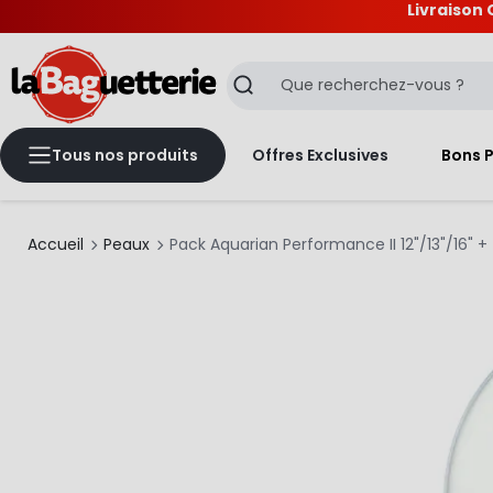
Livraison 
La Baguetterie
Recherche
Tous nos produits
Offres Exclusives
Bons 
Accueil
Peaux
Pack Aquarian Performance II 12"/13"/16" +