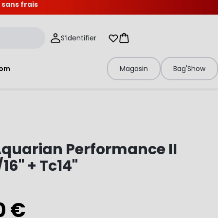
 sans frais
S’identifier
Mes listes d'envies
Panier
tom
Magasin
Bag'Show
quarian Performance II
/16" + Tc14"
0 €