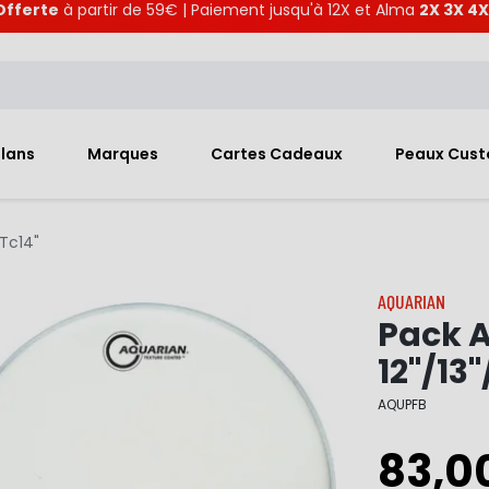
Offerte
à partir de 59€ | Paiement jusqu'à 12X et Alma
2X 3X 4X
Plans
Marques
Cartes Cadeaux
Peaux Cus
 Tc14"
AQUARIAN
Pack A
12"/13"
AQUPFB
83,0