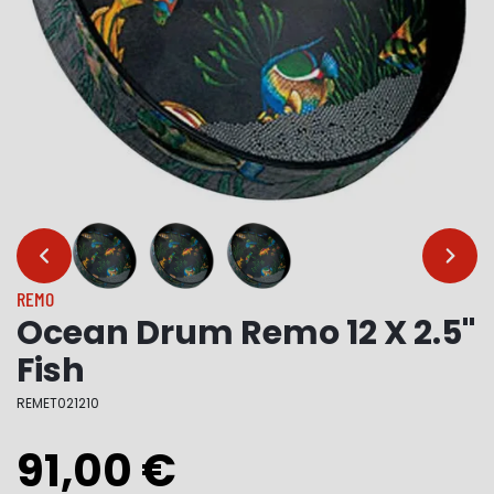
…
…
REMO
Ocean Drum Remo 12 X 2.5"
Fish
REMET021210
91,00 €