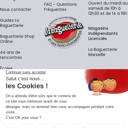
Ouvert du mardi au
FAQ - Questions
samedi de 10h à
Nous contacter
Fréquentes
12h30 et de 14 à 19h
Guides La
Baguetterie
Magasins
Indépendants
Baguetterie Shop
Licenciés
Online
La Baguetterie
44 ans de
Marseille
rencontres
Écoles
La newsletter
Adresse e-mail
M'
En vous inscrivant à notre newsletter, vous acceptez notre
politique de
confidentialité
.
Retrouvons-nous sur