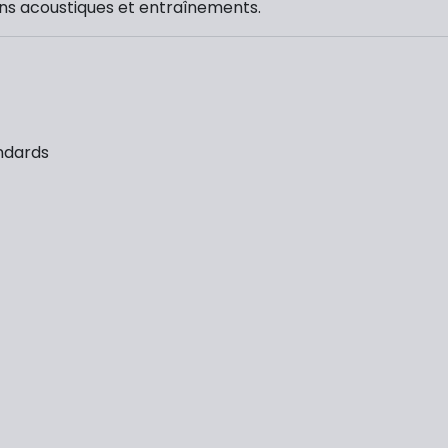
sions acoustiques et entraînements.
andards