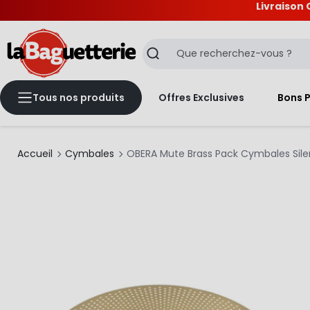
Livraison 
La Baguetterie
Recherche
Tous nos produits
Offres Exclusives
Bons 
Accueil
Cymbales
OBERA Mute Brass Pack Cymbales Silen