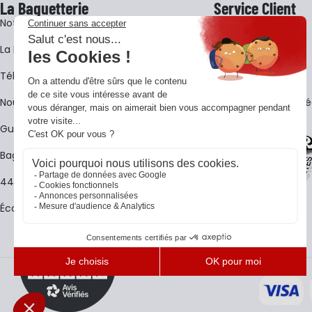
La Baguetterie
Service Client
Notre histoire
Livraison
La BagShow
Garantie 3 ans
​Télécharger le catalogue
CGV
Nous contacter
FAQ - Questions Fr
Guides La Baguetterie
Baguetterie Shop Online
44 ans de rencontres
Écoles