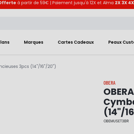
Offerte
à partir de 59€ | Paiement jusqu'à 12X et Alma
2X 3X 4X
Plans
Marques
Cartes Cadeaux
Peaux Cus
cieuses 3pcs (14"/16"/20")
OBERA
OBERA
Cymbal
(14"/1
OBEMUSET3BR