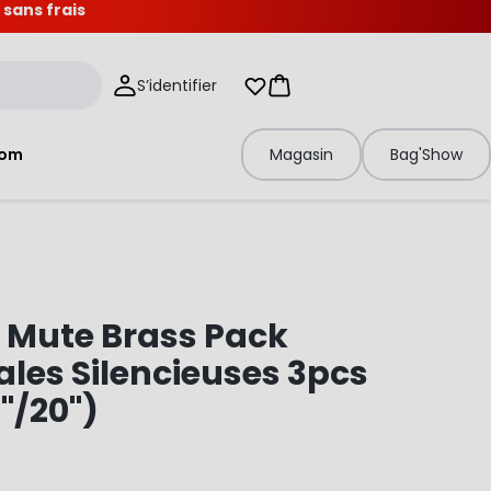
 sans frais
S’identifier
Mes listes d'envies
Panier
tom
Magasin
Bag'Show
 Mute Brass Pack
es Silencieuses 3pcs
6"/20")