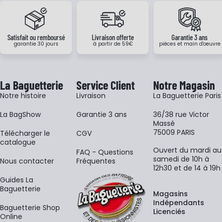
Satisfait ou remboursé
Livraison offerte
Garantie 3 ans
garantie 30 jours
à partir de 59€
pièces et main d'oeuvre
La Baguetterie
Service Client
Notre Magasin
Notre histoire
Livraison
La Baguetterie Paris
La BagShow
Garantie 3 ans
36/38 rue Victor
Massé
75009 PARIS
​Télécharger le
CGV
catalogue
Ouvert du mardi au
FAQ - Questions
samedi de 10h à
Nous contacter
Fréquentes
12h30 et de 14 à 19h
Guides La
Baguetterie
Magasins
Indépendants
Baguetterie Shop
Licenciés
Online