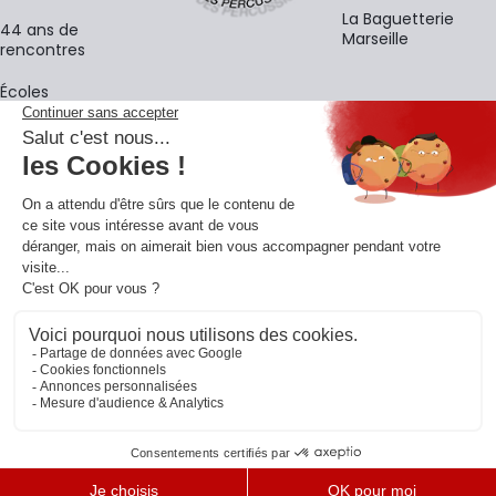
La Baguetterie
44 ans de
Marseille
rencontres
Écoles
La newsletter
Adresse e-mail
M'
En vous inscrivant à notre newsletter, vous acceptez notre
politique de
confidentialité
.
Retrouvons-nous sur