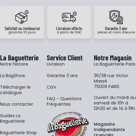
Satisfait ou remboursé
Livraison offerte
Garantie 3 ans
garantie 30 jours
à partir de 59€
pièces et main d'oeuvre
La Baguetterie
Service Client
Notre Magasin
Notre histoire
Livraison
La Baguetterie Paris
La BagShow
Garantie 3 ans
36/38 rue Victor
Massé
75009 PARIS
​Télécharger le
CGV
catalogue
Ouvert du mardi au
FAQ - Questions
samedi de 10h à
Nous contacter
Fréquentes
12h30 et de 14 à 19h
Guides La
Baguetterie
Magasins
Indépendants
Baguetterie Shop
Licenciés