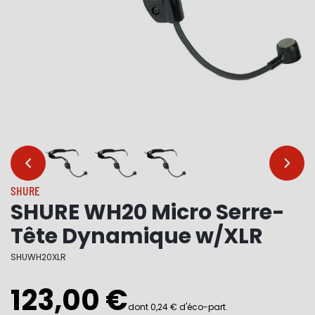
…
…
SHURE
SHURE WH20 Micro Serre-
Tête Dynamique w/XLR
SHUWH20XLR
123,00 €
dont 0,24 € d'éco-part.