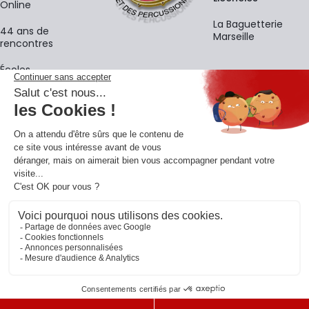
Online
La Baguetterie
44 ans de
Marseille
rencontres
Écoles
La newsletter
Adresse e-mail
M'
En vous inscrivant à notre newsletter, vous acceptez notre
politique de
confidentialité
.
Retrouvons-nous sur