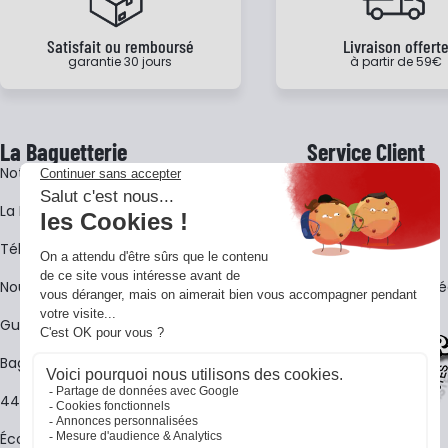
Satisfait ou remboursé
Livraison offert
garantie 30 jours
à partir de 59€
La Baguetterie
Service Client
Notre histoire
Livraison
La BagShow
Garantie 3 ans
​Télécharger le catalogue
CGV
Nous contacter
FAQ - Questions Fr
Guides La Baguetterie
Baguetterie Shop Online
44 ans de rencontres
Écoles