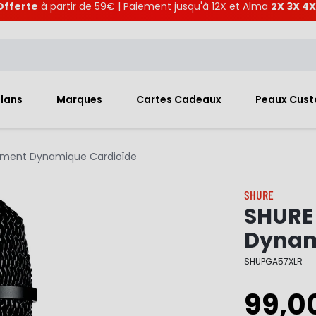
Offerte
à partir de 59€ | Paiement jusqu'à 12X et Alma
2X 3X 4X
Plans
Marques
Cartes Cadeaux
Peaux Cus
rument Dynamique Cardioïde
SHURE
SHURE
Dynam
SHUPGA57XLR
99,0