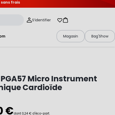
 sans frais
S’identifier
Mes listes d'envies
Panier
tom
Magasin
Bag'Show
 PGA57 Micro Instrument
ique Cardioïde
0 €
dont 0,24 € d'éco-part.