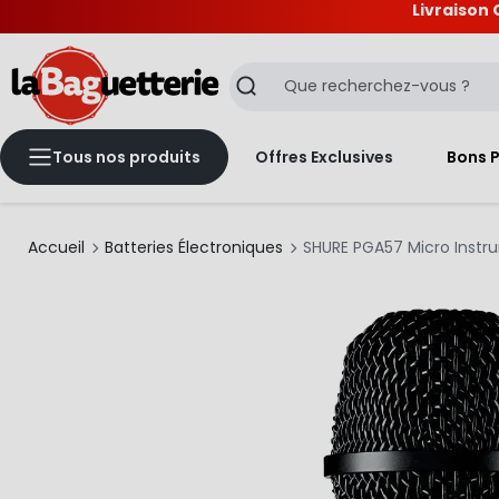
Livraison 
La Baguetterie
Recherche
Tous nos produits
Offres Exclusives
Bons 
Accueil
Batteries Électroniques
SHURE PGA57 Micro Inst