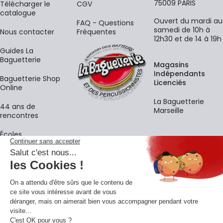
75009 PARIS
​Télécharger le
CGV
catalogue
Ouvert du mardi au
FAQ - Questions
samedi de 10h à
Nous contacter
Fréquentes
12h30 et de 14 à 19h
Guides La
Baguetterie
Magasins
Indépendants
Baguetterie Shop
Licenciés
Online
La Baguetterie
44 ans de
Marseille
rencontres
Écoles
La newsletter
Adresse e-mail
M'
En vous inscrivant à notre newsletter, vous acceptez notre
politique de
confidentialité
.
Retrouvons-nous sur