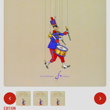
…
…
EDITION