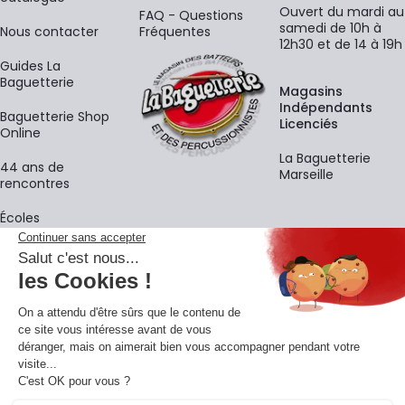
Ouvert du mardi au
FAQ - Questions
samedi de 10h à
Nous contacter
Fréquentes
12h30 et de 14 à 19h
Guides La
Baguetterie
Magasins
Indépendants
Baguetterie Shop
Licenciés
Online
La Baguetterie
44 ans de
Marseille
rencontres
Écoles
La newsletter
Adresse e-mail
M'
En vous inscrivant à notre newsletter, vous acceptez notre
politique de
confidentialité
.
Retrouvons-nous sur