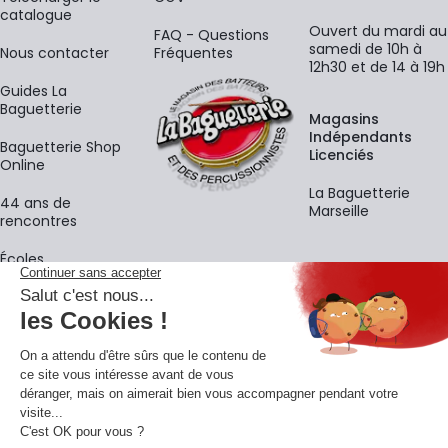
catalogue
Ouvert du mardi au
FAQ - Questions
samedi de 10h à
Nous contacter
Fréquentes
12h30 et de 14 à 19h
Guides La
Baguetterie
Magasins
Indépendants
Baguetterie Shop
Licenciés
Online
La Baguetterie
44 ans de
Marseille
rencontres
Écoles
La newsletter
Adresse e-mail
M'
En vous inscrivant à notre newsletter, vous acceptez notre
politique de
confidentialité
.
Retrouvons-nous sur