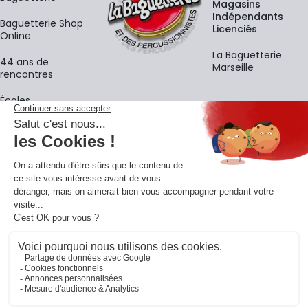
Magasins
Indépendants
Baguetterie Shop
Licenciés
Online
La Baguetterie
44 ans de
Marseille
rencontres
Écoles
La newsletter
Adresse e-mail
M'
En vous inscrivant à notre newsletter, vous acceptez notre
politique de
confidentialité
.
Retrouvons-nous sur