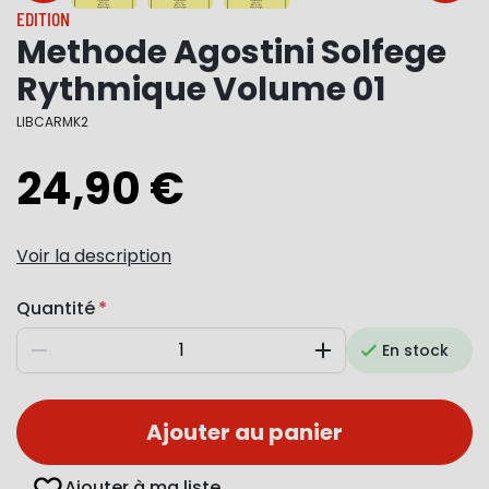
EDITION
Methode Agostini Solfege
Rythmique Volume 01
LIBCARMK2
24,90 €
Voir la description
Quantité
En stock
Diminuer
Augmenter
Ajouter au panier
Ajouter à ma liste