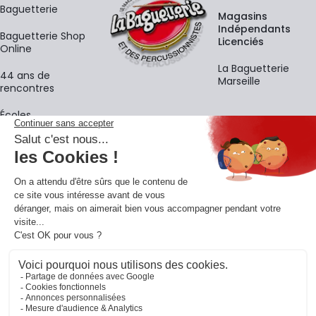
Baguetterie
Magasins
Indépendants
Baguetterie Shop
Licenciés
Online
La Baguetterie
44 ans de
Marseille
rencontres
Écoles
La newsletter
Adresse e-mail
M'
En vous inscrivant à notre newsletter, vous acceptez notre
politique de
confidentialité
.
Retrouvons-nous sur