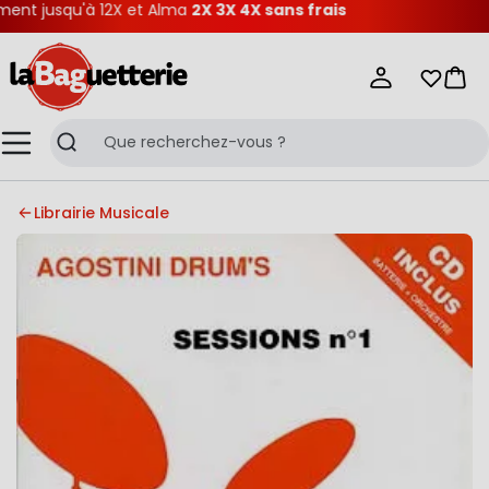
nt jusqu'à 12X et Alma
2X 3X 4X sans frais
La Baguetterie
Mes list
Pani
Menu
Recherche
Librairie Musicale