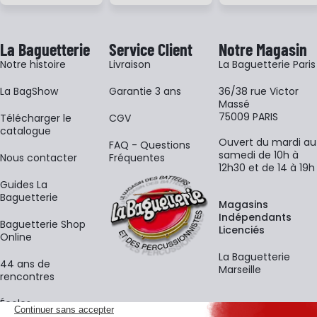
La Baguetterie
Service Client
Notre Magasin
Notre histoire
Livraison
La Baguetterie Paris
La BagShow
Garantie 3 ans
36/38 rue Victor
Massé
75009 PARIS
​Télécharger le
CGV
catalogue
Ouvert du mardi au
FAQ - Questions
samedi de 10h à
Nous contacter
Fréquentes
12h30 et de 14 à 19h
Guides La
Baguetterie
Magasins
Indépendants
Baguetterie Shop
Licenciés
Online
La Baguetterie
44 ans de
Marseille
rencontres
Écoles