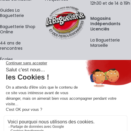
12h30 et de 14 à 19h
Guides La
Baguetterie
Magasins
Indépendants
Baguetterie Shop
Licenciés
Online
La Baguetterie
44 ans de
Marseille
rencontres
Écoles
La newsletter
Adresse e-mail
M'
En vous inscrivant à notre newsletter, vous acceptez notre
politique de
confidentialité
.
Retrouvons-nous sur