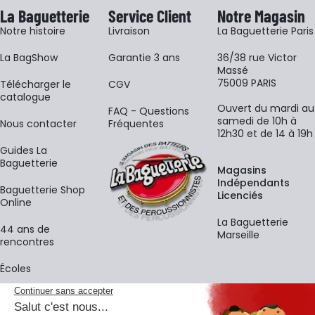
La Baguetterie
Service Client
Notre Magasin
Notre histoire
Livraison
La Baguetterie Paris
La BagShow
Garantie 3 ans
36/38 rue Victor
Massé
75009 PARIS
​Télécharger le
CGV
catalogue
Ouvert du mardi au
FAQ - Questions
samedi de 10h à
Nous contacter
Fréquentes
12h30 et de 14 à 19h
Guides La
Baguetterie
Magasins
Indépendants
Baguetterie Shop
Licenciés
Online
La Baguetterie
44 ans de
Marseille
rencontres
Écoles
La newsletter
Adresse e-mail