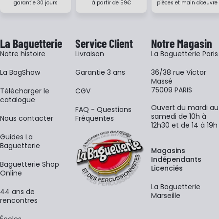
garantie 30 jours
à partir de 59€
pièces et main d'oeuvre
La Baguetterie
Service Client
Notre Magasin
Notre histoire
Livraison
La Baguetterie Paris
La BagShow
Garantie 3 ans
36/38 rue Victor
Massé
75009 PARIS
​Télécharger le
CGV
catalogue
Ouvert du mardi au
FAQ - Questions
samedi de 10h à
Nous contacter
Fréquentes
12h30 et de 14 à 19h
Guides La
Baguetterie
Magasins
Indépendants
Baguetterie Shop
Licenciés
Online
La Baguetterie
44 ans de
Marseille
rencontres
Écoles