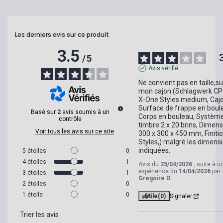
Les derniers avis sur ce produit
3.5
/
5
Avis vérifié
Ne convient pas en taille,sur
mon cajon (Schlagwerk CP 
X-One Styles medium, Cajon
Surface de frappe en boule
Basé sur
2
avis soumis à un
Corps en bouleau, Système
contrôle
timbre 2 x 20 brins, Dimensi
Voir tous les avis sur ce site
300 x 300 x 450 mm, Finition
Styles,) malgré les dimensi
indiquées.
5
étoiles
0
4
étoiles
1
Avis du
25/04/2026
, suite à u
expérience du
14/04/2026
par
3
étoiles
1
Gregoire D.
2
étoiles
0
1
étoile
0
Utile
(0)
Signaler
Trier les avis