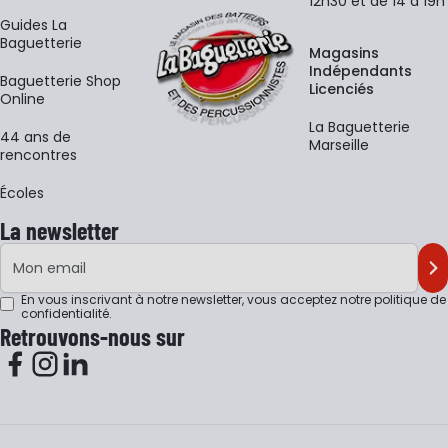
12h30 et de 14 à 19h
Guides La
Baguetterie
Magasins
Indépendants
Baguetterie Shop
Licenciés
Online
La Baguetterie
44 ans de
Marseille
rencontres
Écoles
La newsletter
Adresse e-mail
M'
En vous inscrivant à notre newsletter, vous acceptez notre
politique de
confidentialité
.
Retrouvons-nous sur