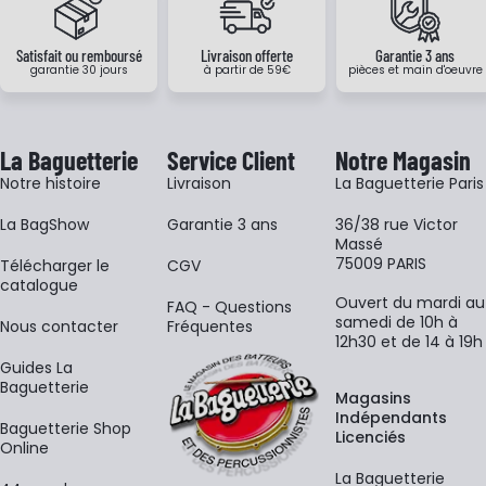
Satisfait ou remboursé
Livraison offerte
Garantie 3 ans
garantie 30 jours
à partir de 59€
pièces et main d'oeuvre
La Baguetterie
Service Client
Notre Magasin
Notre histoire
Livraison
La Baguetterie Paris
La BagShow
Garantie 3 ans
36/38 rue Victor
Massé
75009 PARIS
​Télécharger le
CGV
catalogue
Ouvert du mardi au
FAQ - Questions
samedi de 10h à
Nous contacter
Fréquentes
12h30 et de 14 à 19h
Guides La
Baguetterie
Magasins
Indépendants
Baguetterie Shop
Licenciés
Online
La Baguetterie