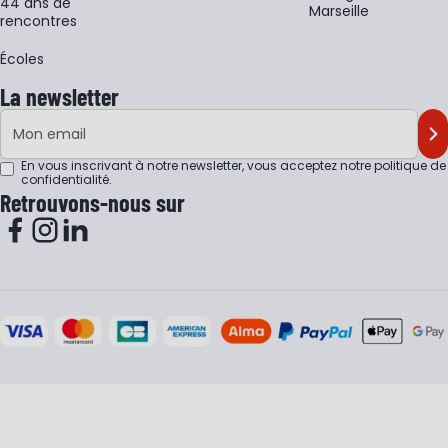
44 ans de
Marseille
rencontres
Écoles
La newsletter
Adresse e-mail
M'
En vous inscrivant à notre newsletter, vous acceptez notre
politique de
confidentialité
.
Retrouvons-nous sur