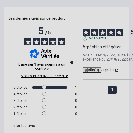
Les derniers avis sur ce produit
5
/
5
Avis vérifié
Agréables et légères.
Avis du
16/11/2022
, suite à u
expérience du
27/10/2022
par
Basé sur
1
avis soumis à un
contrôle
Utile
(0)
Signaler
Voir tous les avis sur ce site
5
étoiles
1
1
4
étoiles
0
3
étoiles
0
2
étoiles
0
1
étoile
0
Trier les avis